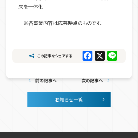
来を一体化
※各事業内容は応募時点のものです。
F
X
Li
この記事をシェアする
a
n
c
e
前の記事へ
次の記事へ
e
b
お知らせ一覧
o
o
k