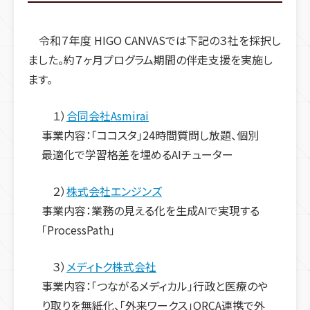
令和７年度 HIGO CANVASでは下記の３社を採択し
ました。約７ヶ月プログラム期間の伴走支援を実施し
ます。
１）
合同会社Asmirai
事業内容
：
「ココスタ」24時間質問し放題、個別
最適化で学習格差を埋めるAIチューター
２）
株式会社エンジンズ
事業内容
：業務の見える化を生成
AI
で実現する
「
ProcessPath
」
３）
メディトク株式会社
事業内容
：
「つながるメディカル」行政と医療のや
り取りを無紙化、「
外来ワークス」
ORCA
連携で外