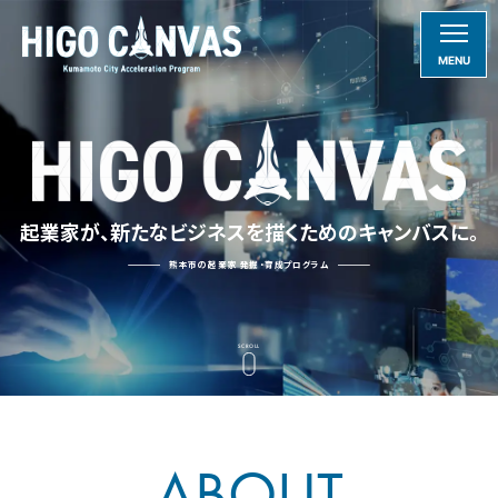
MENU
起業家が、新たなビジネスを描くための
キャンバスに。
熊本市の起業家 発掘
・育成プログラム
SCROLL
ABOUT